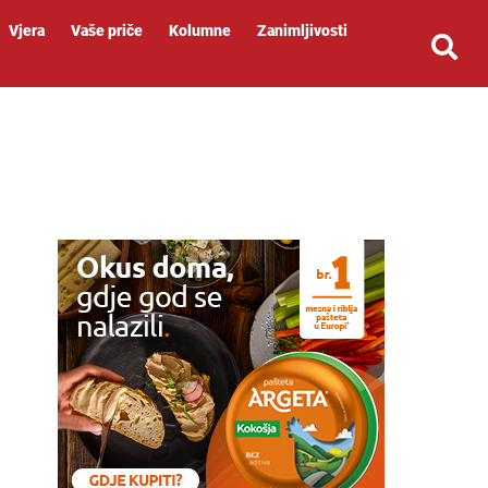
Vjera
Vaše priče
Kolumne
Zanimljivosti