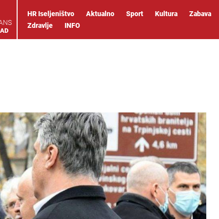
HR Iseljeništvo
Aktualno
Sport
Kultura
Zabava
IANS
Zdravlje
INFO
OAD