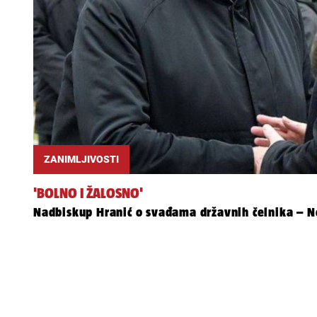
ZANIMLJIVOSTI
'BOLNO I ŽALOSNO'
Nadbiskup Hranić o svađama državnih čelnika – Ne