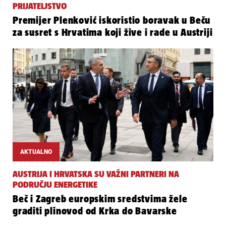
PRIJATELJSTVO
Premijer Plenković iskoristio boravak u Beču
za susret s Hrvatima koji žive i rade u Austriji
AKTUALNO
AUSTRIJA I HRVATSKA SU VAŽNI PARTNERI NA
PODRUČJU ENERGETIKE
Beč i Zagreb europskim sredstvima žele
graditi plinovod od Krka do Bavarske