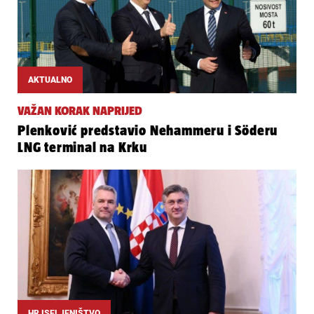
AKTUALNO
VAŽAN KORAK NAPRIJED
Plenković predstavio Nehammeru i Söderu
LNG terminal na Krku
HR ISELJENIŠTVO