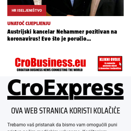
HR ISELJENIŠTVO
UNATOČ CIJEPLJENJU
Austrijski kancelar Nehammer pozitivan na
koronavirus! Evo što je poručio…
ÜBER UNS
OVA WEB STRANICA KORISTI KOLAČIĆE
IMPRESSUM
Trebamo vaš pristanak da bismo vam omogućili puni
AGB