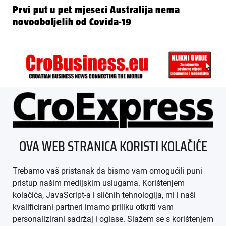
Prvi put u pet mjeseci Australija nema
novooboljelih od Covida-19
ÜBER UNS
OVA WEB STRANICA KORISTI KOLAČIĆE
IMPRESSUM
Trebamo vaš pristanak da bismo vam omogućili puni
AGB
pristup našim medijskim uslugama. Korištenjem
kolačića, JavaScript-a i sličnih tehnologija, mi i naši
DATENSCHUTZ
kvalificirani partneri imamo priliku otkriti vam
personalizirani sadržaj i oglase. Slažem se s korištenjem
MEDIADATEN