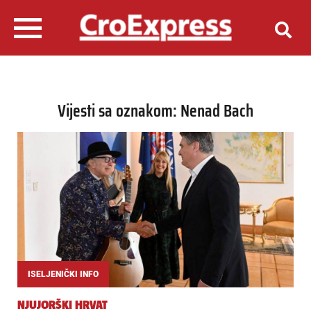
Vijesti sa oznakom: Nenad Bach
ISELJENIČKI INFO
NJUJORŠKI HRVAT