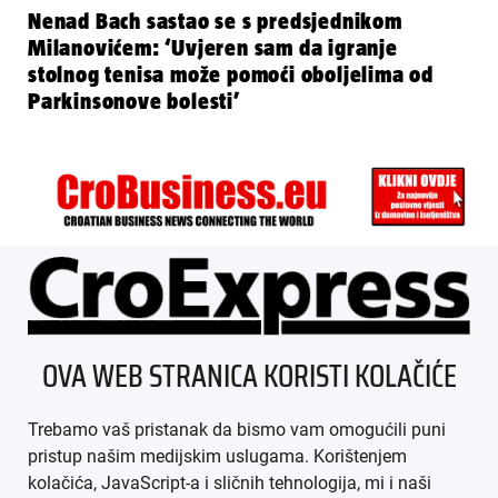
Nenad Bach sastao se s predsjednikom
Milanovićem: ‘Uvjeren sam da igranje
stolnog tenisa može pomoći oboljelima od
Parkinsonove bolesti’
ÜBER UNS
OVA WEB STRANICA KORISTI KOLAČIĆE
IMPRESSUM
Trebamo vaš pristanak da bismo vam omogućili puni
AGB
pristup našim medijskim uslugama. Korištenjem
kolačića, JavaScript-a i sličnih tehnologija, mi i naši
DATENSCHUTZ