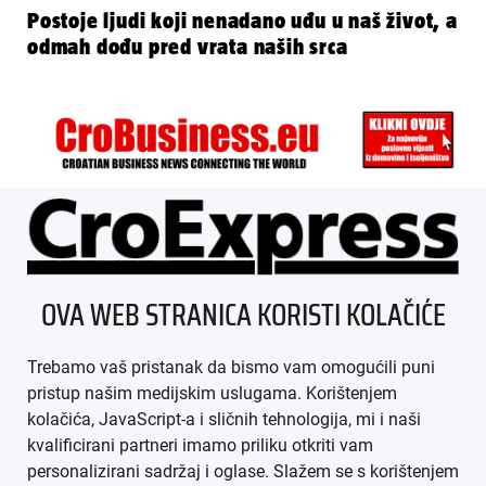
Postoje ljudi koji nenadano uđu u naš život, a
odmah dođu pred vrata naših srca
ÜBER UNS
OVA WEB STRANICA KORISTI KOLAČIĆE
IMPRESSUM
Trebamo vaš pristanak da bismo vam omogućili puni
AGB
pristup našim medijskim uslugama. Korištenjem
kolačića, JavaScript-a i sličnih tehnologija, mi i naši
DATENSCHUTZ
kvalificirani partneri imamo priliku otkriti vam
personalizirani sadržaj i oglase. Slažem se s korištenjem
MEDIADATEN