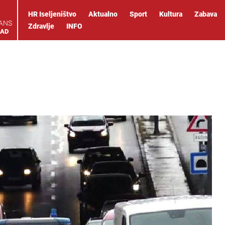
HR Iseljeništvo
Aktualno
Sport
Kultura
Zabava
IANS
Zdravlje
INFO
OAD