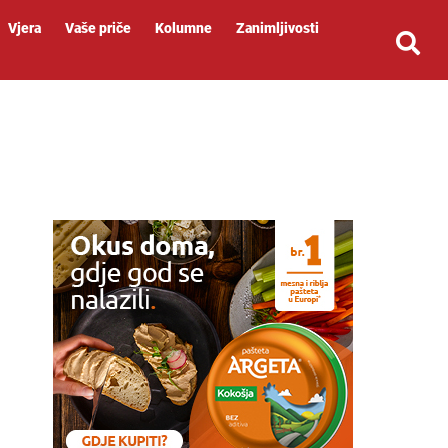
Vjera
Vaše priče
Kolumne
Zanimljivosti