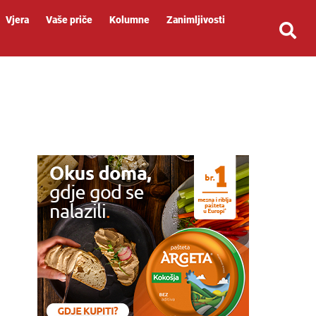
Vjera
Vaše priče
Kolumne
Zanimljivosti