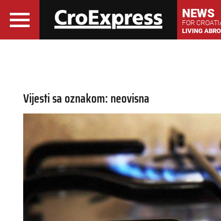
NEWS
FOR CROAT
LIVING ABR
Vijesti sa oznakom: neovisna