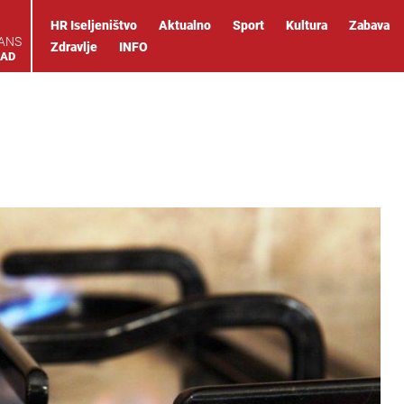
HR Iseljeništvo
Aktualno
Sport
Kultura
Zabava
IANS
Zdravlje
INFO
OAD