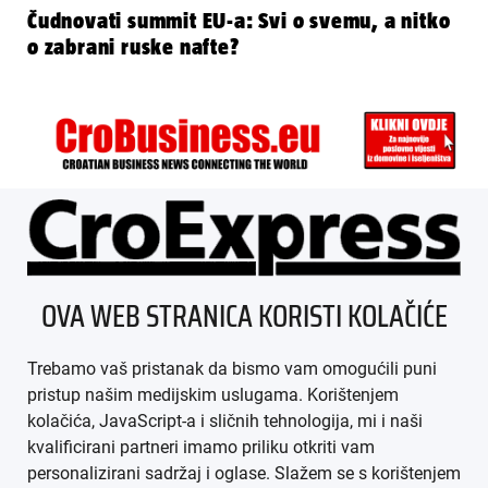
Čudnovati summit EU-a: Svi o svemu, a nitko
o zabrani ruske nafte?
ÜBER UNS
OVA WEB STRANICA KORISTI KOLAČIĆE
IMPRESSUM
Trebamo vaš pristanak da bismo vam omogućili puni
AGB
pristup našim medijskim uslugama. Korištenjem
kolačića, JavaScript-a i sličnih tehnologija, mi i naši
DATENSCHUTZ
kvalificirani partneri imamo priliku otkriti vam
personalizirani sadržaj i oglase. Slažem se s korištenjem
MEDIADATEN