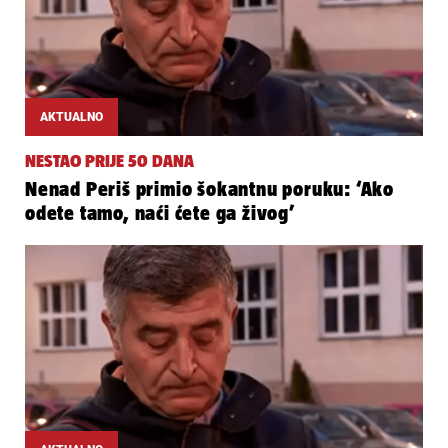
AKTUALNO
NESTAO PRIJE 50 DANA
Nenad Periš primio šokantnu poruku: ‘Ako
odete tamo, naći ćete ga živog’