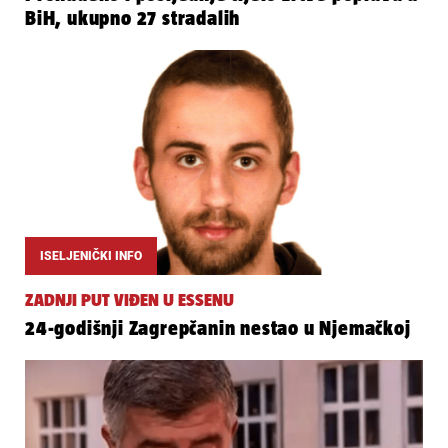
BiH, ukupno 27 stradalih
ISELJENIČKI INFO
ZADNJI PUT VIĐEN U ESSENU
24-godišnji Zagrepčanin nestao u Njemačkoj