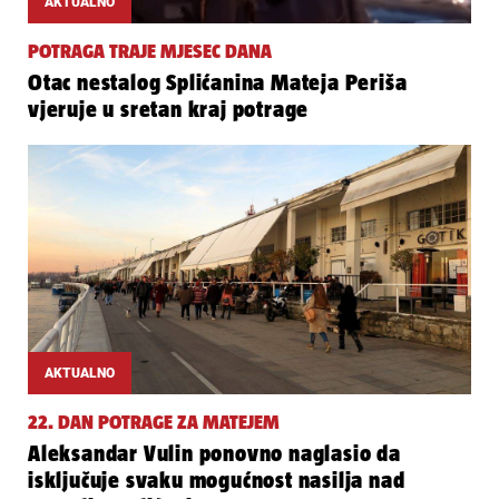
AKTUALNO
POTRAGA TRAJE MJESEC DANA
Otac nestalog Splićanina Mateja Periša
vjeruje u sretan kraj potrage
AKTUALNO
22. DAN POTRAGE ZA MATEJEM
Aleksandar Vulin ponovno naglasio da
isključuje svaku mogućnost nasilja nad