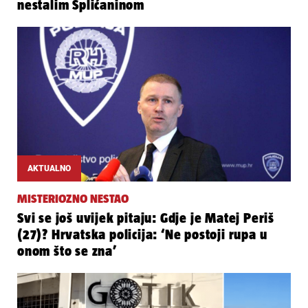
nestalim Splićaninom
AKTUALNO
MISTERIOZNO NESTAO
Svi se još uvijek pitaju: Gdje je Matej Periš
(27)? Hrvatska policija: ‘Ne postoji rupa u
onom što se zna’