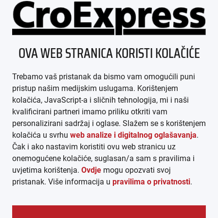
ÜBER UNS
OVA WEB STRANICA KORISTI KOLAČIĆE
IMPRESSUM
Trebamo vaš pristanak da bismo vam omogućili puni
AGB
pristup našim medijskim uslugama. Korištenjem
kolačića, JavaScript-a i sličnih tehnologija, mi i naši
DATENSCHUTZ
kvalificirani partneri imamo priliku otkriti vam
personalizirani sadržaj i oglase. Slažem se s korištenjem
MEDIADATEN
kolačića u svrhu
web analize i digitalnog oglašavanja
.
Čak i ako nastavim koristiti ovu web stranicu uz
ARHIVA (PDF)
onemogućene kolačiće, suglasan/a sam s pravilima i
uvjetima korištenja.
Ovdje
mogu opozvati svoj
pristanak. Više informacija u
pravilima o privatnosti
.