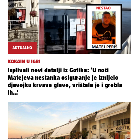
AKTUALNO
KOKAIN U IGRI
Isplivali novi detalji iz Gotika: ‘U noći
Matejeva nestanka osiguranje je iznijelo
djevojku krvave glave, vrištala je i grebla
ih…’