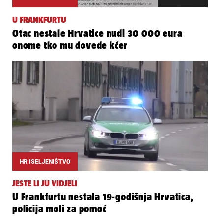
U FRANKFURTU
Otac nestale Hrvatice nudi 30 000 eura
onome tko mu dovede kćer
HR ISELJENIŠTVO
JESTE LI JU VIDJELI
U Frankfurtu nestala 19-godišnja Hrvatica,
policija moli za pomoć