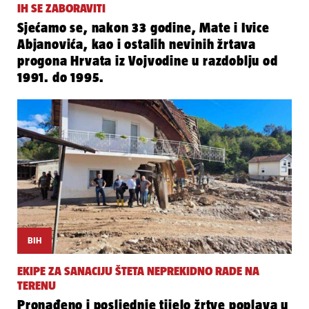
IH SE ZABORAVITI
Sjećamo se, nakon 33 godine, Mate i Ivice
Abjanovića, kao i ostalih nevinih žrtava
progona Hrvata iz Vojvodine u razdoblju od
1991. do 1995.
BIH
EKIPE ZA SANACIJU ŠTETA NEPREKIDNO RADE NA
TERENU
Pronađeno i posljednje tijelo žrtve poplava u