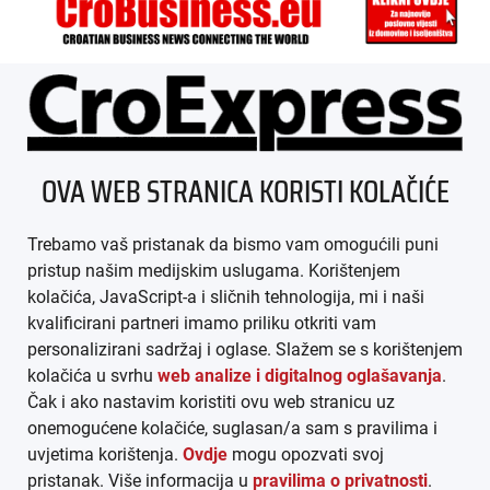
ÜBER UNS
OVA WEB STRANICA KORISTI KOLAČIĆE
IMPRESSUM
Trebamo vaš pristanak da bismo vam omogućili puni
AGB
pristup našim medijskim uslugama. Korištenjem
kolačića, JavaScript-a i sličnih tehnologija, mi i naši
DATENSCHUTZ
kvalificirani partneri imamo priliku otkriti vam
personalizirani sadržaj i oglase. Slažem se s korištenjem
MEDIADATEN
kolačića u svrhu
web analize i digitalnog oglašavanja
.
Čak i ako nastavim koristiti ovu web stranicu uz
ARHIVA (PDF)
onemogućene kolačiće, suglasan/a sam s pravilima i
uvjetima korištenja.
Ovdje
mogu opozvati svoj
pristanak. Više informacija u
pravilima o privatnosti
.