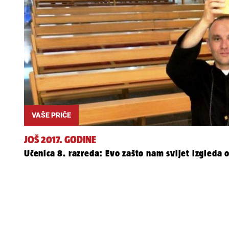
VAŠE PRIČE
JOŠ 2017. GODINE
Učenica 8. razreda: Evo zašto nam svijet izgleda