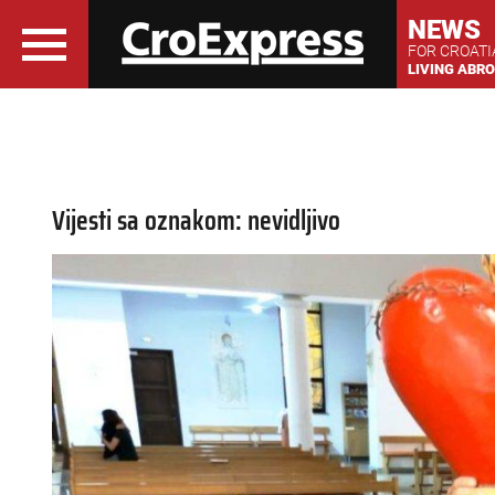
NEWS
FOR CROAT
LIVING ABR
Vijesti sa oznakom: nevidljivo