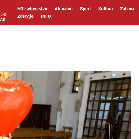
HR Iseljeništvo
Aktualno
Sport
Kultura
Zabava
IANS
Zdravlje
INFO
OAD