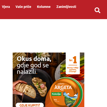
Vjera
Vaše priče
Kolumne
Zanimljivosti