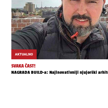
AKTUALNO
SVAKA ČAST!
NAGRADA BUILD-a: Najinovativniji njujorški arhite