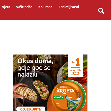
Vjera
Vaše priče
Kolumne
Zanimljivosti