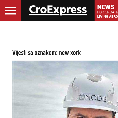
NEWS
FOR CROAT
LIVING ABR
Vijesti sa oznakom: new xork