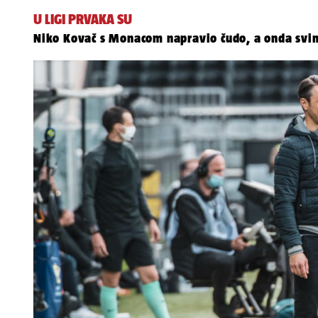
U LIGI PRVAKA SU
Niko Kovač s Monacom napravio čudo, a onda svim