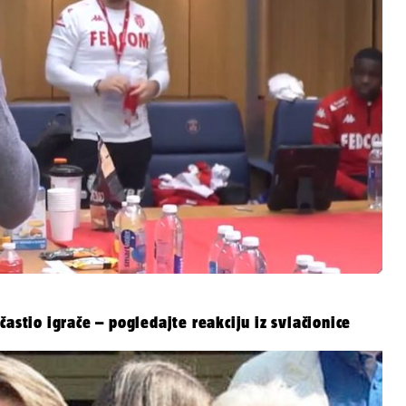
astio igrače – pogledajte reakciju iz svlačionice