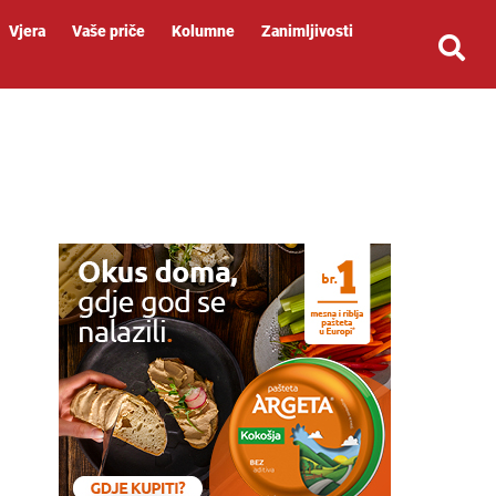
Vjera
Vaše priče
Kolumne
Zanimljivosti