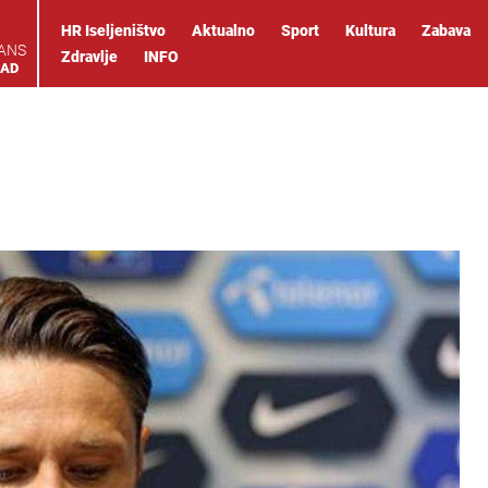
HR Iseljeništvo
Aktualno
Sport
Kultura
Zabava
IANS
Zdravlje
INFO
OAD