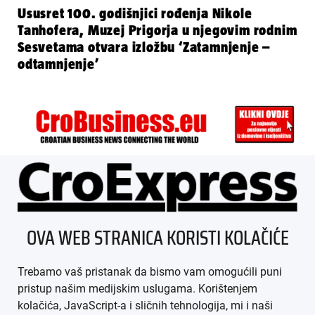
Ususret 100. godišnjici rođenja Nikole
Tanhofera, Muzej Prigorja u njegovim rodnim
Sesvetama otvara izložbu ‘Zatamnjenje –
odtamnjenje’
ÜBER UNS
OVA WEB STRANICA KORISTI KOLAČIĆE
IMPRESSUM
Trebamo vaš pristanak da bismo vam omogućili puni
AGB
pristup našim medijskim uslugama. Korištenjem
kolačića, JavaScript-a i sličnih tehnologija, mi i naši
DATENSCHUTZ