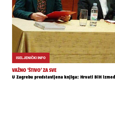
ISELJENIČKI INFO
VAŽNO ‘ŠTIVO‘ ZA SVE
U Zagrebu predstavljena knjiga: Hrvati BiH izmeđ