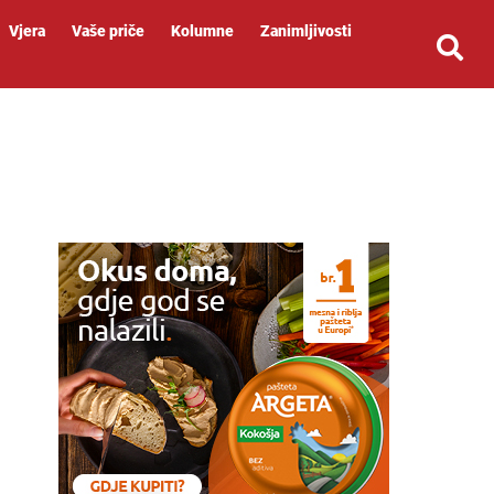
Vjera
Vaše priče
Kolumne
Zanimljivosti