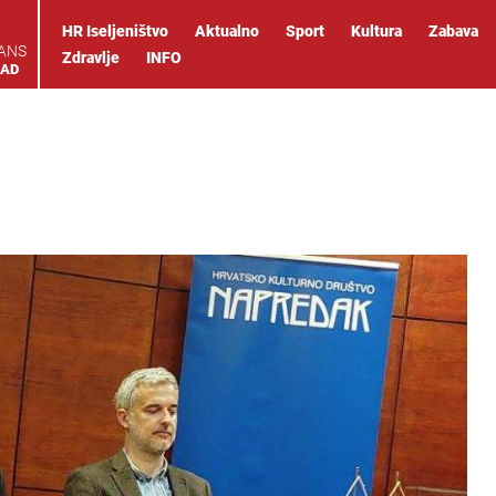
HR Iseljeništvo
Aktualno
Sport
Kultura
Zabava
IANS
Zdravlje
INFO
OAD