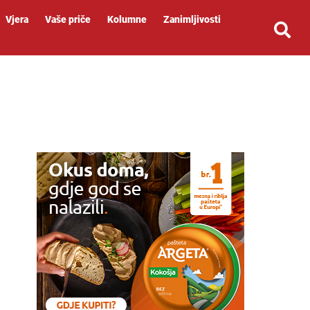
Vjera
Vaše priče
Kolumne
Zanimljivosti