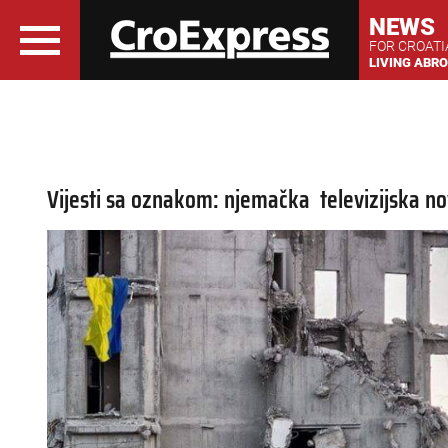
NEWS
FOR CROAT
LIVING ABR
Vijesti sa oznakom: njemačka televizijska n