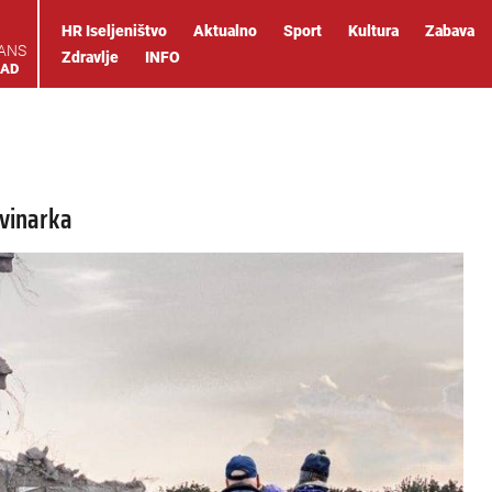
HR Iseljeništvo
Aktualno
Sport
Kultura
Zabava
IANS
Zdravlje
INFO
OAD
ovinarka