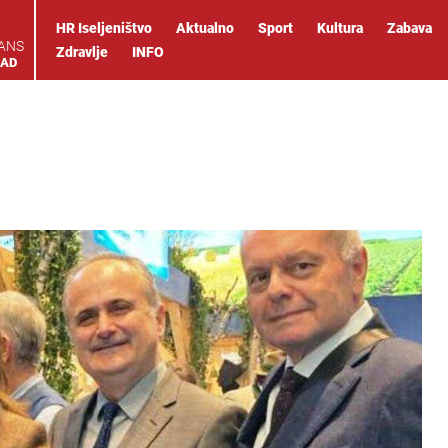
HR Iseljeništvo
Aktualno
Sport
Kultura
Zabava
IANS
Zdravlje
INFO
OAD