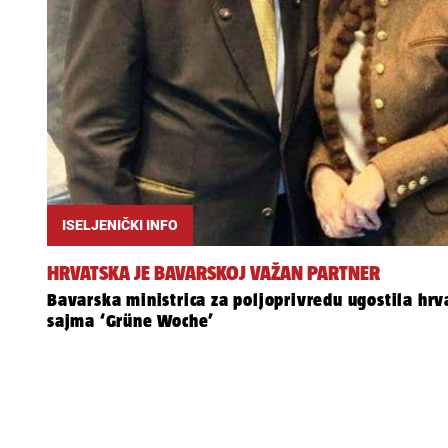
ISELJENIČKI INFO
HRVATSKA JE BAVARSKOJ VAŽAN PARTNER
Bavarska ministrica za poljoprivredu ugostila h
sajma ‘Grüne Woche’