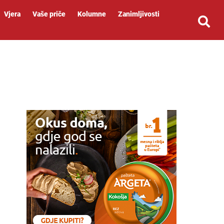
Vjera
Vaše priče
Kolumne
Zanimljivosti