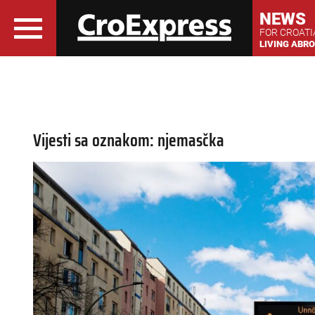
NEWS
FOR CROAT
LIVING ABR
Vijesti sa oznakom: njemasčka