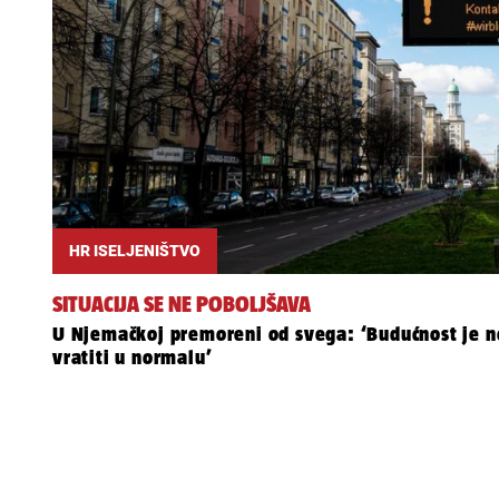
HR ISELJENIŠTVO
SITUACIJA SE NE POBOLJŠAVA
U Njemačkoj premoreni od svega: ‘Budućnost je ne
vratiti u normalu’