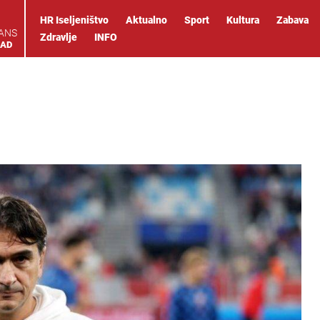
HR Iseljeništvo
Aktualno
Sport
Kultura
Zabava
IANS
Zdravlje
INFO
OAD