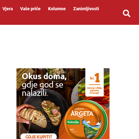
Vjera
Vaše priče
Kolumne
Zanimljivosti