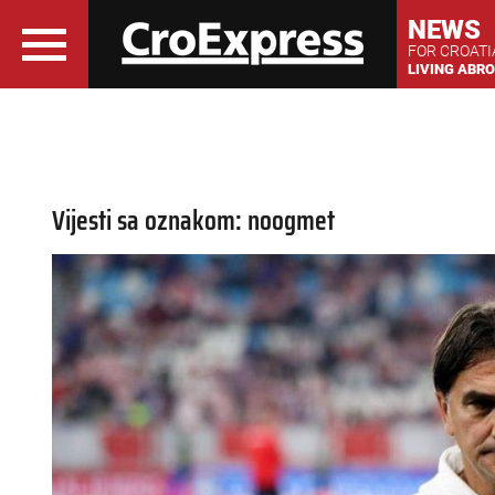
NEWS
FOR CROAT
LIVING ABR
Vijesti sa oznakom: noogmet