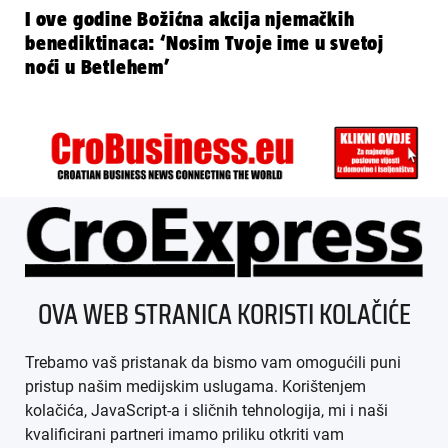
I ove godine Božićna akcija njemačkih
benediktinaca: ‘Nosim Tvoje ime u svetoj
noći u Betlehem’
ÜBER UNS
OVA WEB STRANICA KORISTI KOLAČIĆE
IMPRESSUM
Trebamo vaš pristanak da bismo vam omogućili puni
AGB
pristup našim medijskim uslugama. Korištenjem
kolačića, JavaScript-a i sličnih tehnologija, mi i naši
DATENSCHUTZ
kvalificirani partneri imamo priliku otkriti vam