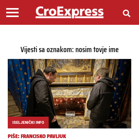
Vijesti sa oznakom: nosim tovje ime
ISELJENIČKI INFO
PIŠE: FRANCISKO PAVLJUK