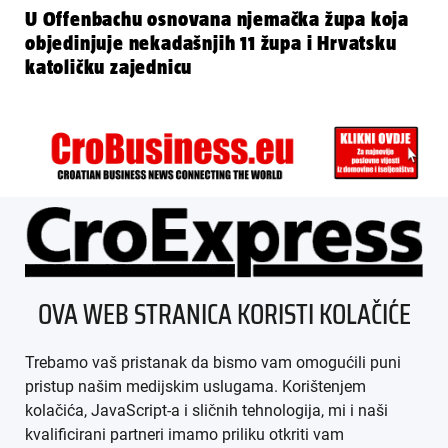
U Offenbachu osnovana njemačka župa koja
objedinjuje nekadašnjih 11 župa i Hrvatsku
katoličku zajednicu
ÜBER UNS
OVA WEB STRANICA KORISTI KOLAČIĆE
IMPRESSUM
Trebamo vaš pristanak da bismo vam omogućili puni
AGB
pristup našim medijskim uslugama. Korištenjem
kolačića, JavaScript-a i sličnih tehnologija, mi i naši
DATENSCHUTZ
kvalificirani partneri imamo priliku otkriti vam