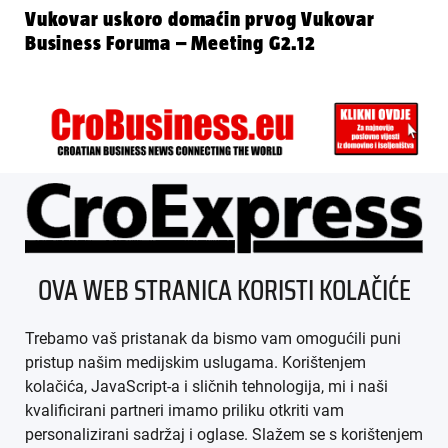
Vukovar uskoro domaćin prvog Vukovar
Business Foruma – Meeting G2.12
ÜBER UNS
OVA WEB STRANICA KORISTI KOLAČIĆE
IMPRESSUM
Trebamo vaš pristanak da bismo vam omogućili puni
AGB
pristup našim medijskim uslugama. Korištenjem
kolačića, JavaScript-a i sličnih tehnologija, mi i naši
DATENSCHUTZ
kvalificirani partneri imamo priliku otkriti vam
personalizirani sadržaj i oglase. Slažem se s korištenjem
MEDIADATEN