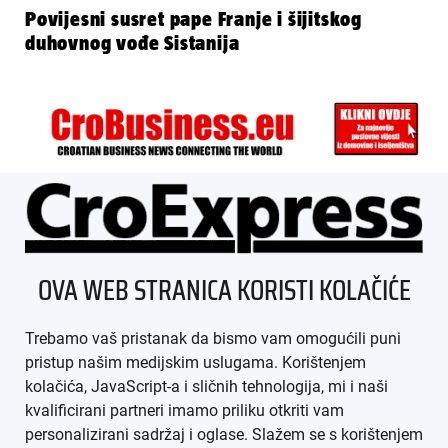
Povijesni susret pape Franje i šijitskog
duhovnog vođe Sistanija
ÜBER UNS
OVA WEB STRANICA KORISTI KOLAČIĆE
IMPRESSUM
Trebamo vaš pristanak da bismo vam omogućili puni
AGB
pristup našim medijskim uslugama. Korištenjem
kolačića, JavaScript-a i sličnih tehnologija, mi i naši
DATENSCHUTZ
kvalificirani partneri imamo priliku otkriti vam
personalizirani sadržaj i oglase. Slažem se s korištenjem
MEDIADATEN