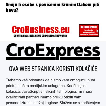
Smiju li osobe s povišenim krvnim tlakom piti
kavu?
ÜBER UNS
OVA WEB STRANICA KORISTI KOLAČIĆE
IMPRESSUM
Trebamo vaš pristanak da bismo vam omogućili puni
AGB
pristup našim medijskim uslugama. Korištenjem
kolačića, JavaScript-a i sličnih tehnologija, mi i naši
DATENSCHUTZ
kvalificirani partneri imamo priliku otkriti vam
personalizirani sadržaj i oglase. Slažem se s korištenjem
MEDIADATEN