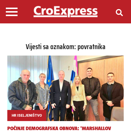
Vijesti sa oznakom: povratnika
HR ISELJENIŠTVO
POČINJE DEMOGRAFSKA OBNOVA: 'MARSHALLOV