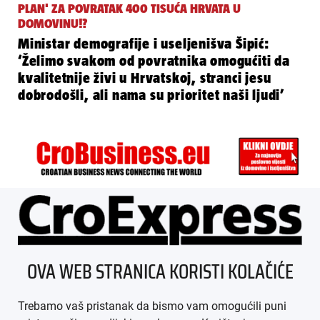
PLAN' ZA POVRATAK 400 TISUĆA HRVATA U
DOMOVINU!?
Ministar demografije i useljenišva Šipić:
‘Želimo svakom od povratnika omogućiti da
kvalitetnije živi u Hrvatskoj, stranci jesu
dobrodošli, ali nama su prioritet naši ljudi’
ÜBER UNS
OVA WEB STRANICA KORISTI KOLAČIĆE
IMPRESSUM
Trebamo vaš pristanak da bismo vam omogućili puni
AGB