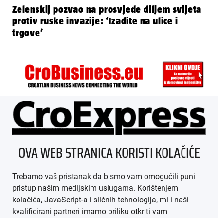
Zelenskij pozvao na prosvjede diljem svijeta
protiv ruske invazije: ‘Izađite na ulice i
trgove’
ÜBER UNS
OVA WEB STRANICA KORISTI KOLAČIĆE
IMPRESSUM
Trebamo vaš pristanak da bismo vam omogućili puni
AGB
pristup našim medijskim uslugama. Korištenjem
kolačića, JavaScript-a i sličnih tehnologija, mi i naši
DATENSCHUTZ
kvalificirani partneri imamo priliku otkriti vam