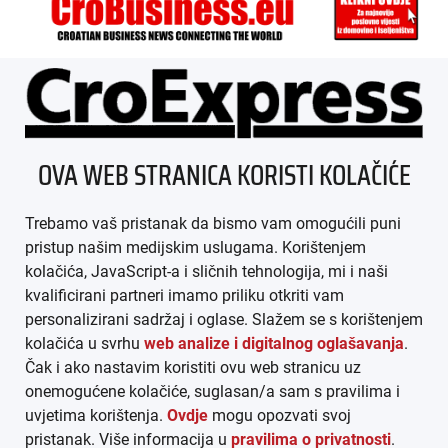
ÜBER UNS
OVA WEB STRANICA KORISTI KOLAČIĆE
IMPRESSUM
Trebamo vaš pristanak da bismo vam omogućili puni
AGB
pristup našim medijskim uslugama. Korištenjem
kolačića, JavaScript-a i sličnih tehnologija, mi i naši
DATENSCHUTZ
kvalificirani partneri imamo priliku otkriti vam
personalizirani sadržaj i oglase. Slažem se s korištenjem
MEDIADATEN
kolačića u svrhu
web analize i digitalnog oglašavanja
.
Čak i ako nastavim koristiti ovu web stranicu uz
ARHIVA (PDF)
onemogućene kolačiće, suglasan/a sam s pravilima i
uvjetima korištenja.
Ovdje
mogu opozvati svoj
pristanak. Više informacija u
pravilima o privatnosti
.