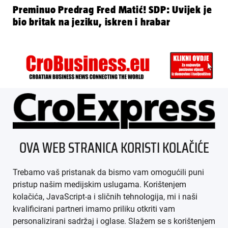
Preminuo Predrag Fred Matić! SDP: Uvijek je
bio britak na jeziku, iskren i hrabar
ÜBER UNS
OVA WEB STRANICA KORISTI KOLAČIĆE
IMPRESSUM
Trebamo vaš pristanak da bismo vam omogućili puni
AGB
pristup našim medijskim uslugama. Korištenjem
kolačića, JavaScript-a i sličnih tehnologija, mi i naši
DATENSCHUTZ
kvalificirani partneri imamo priliku otkriti vam
personalizirani sadržaj i oglase. Slažem se s korištenjem
MEDIADATEN