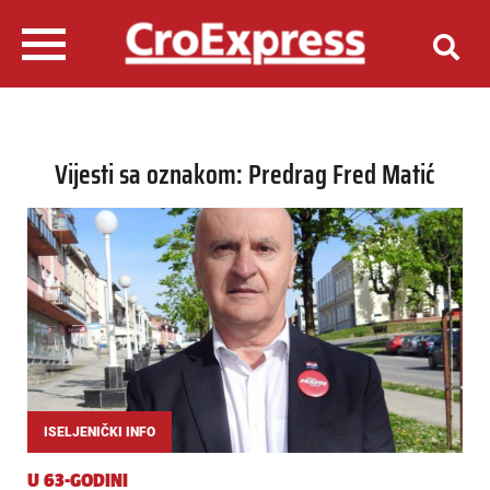
Vijesti sa oznakom: Predrag Fred Matić
ISELJENIČKI INFO
U 63-GODINI