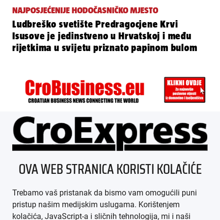
NAJPOSJEĆENIJE HODOČASNIČKO MJESTO
Ludbreško svetište Predragocjene Krvi
Isusove je jedinstveno u Hrvatskoj i među
rijetkima u svijetu priznato papinom bulom
ÜBER UNS
OVA WEB STRANICA KORISTI KOLAČIĆE
IMPRESSUM
Trebamo vaš pristanak da bismo vam omogućili puni
AGB
pristup našim medijskim uslugama. Korištenjem
kolačića, JavaScript-a i sličnih tehnologija, mi i naši