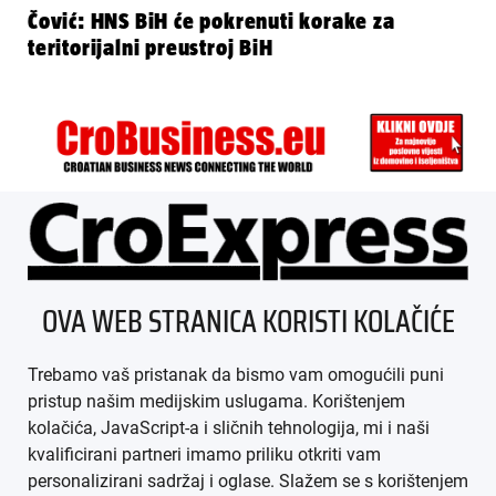
Čović: HNS BiH će pokrenuti korake za
teritorijalni preustroj BiH
ÜBER UNS
OVA WEB STRANICA KORISTI KOLAČIĆE
IMPRESSUM
Trebamo vaš pristanak da bismo vam omogućili puni
AGB
pristup našim medijskim uslugama. Korištenjem
kolačića, JavaScript-a i sličnih tehnologija, mi i naši
DATENSCHUTZ
kvalificirani partneri imamo priliku otkriti vam
personalizirani sadržaj i oglase. Slažem se s korištenjem
MEDIADATEN