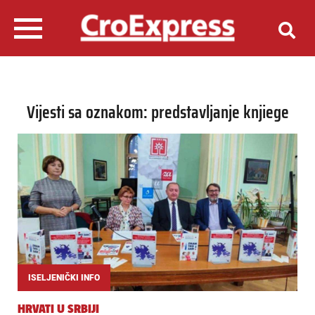
Vijesti sa oznakom: predstavljanje knjiege
ISELJENIČKI INFO
HRVATI U SRBIJI