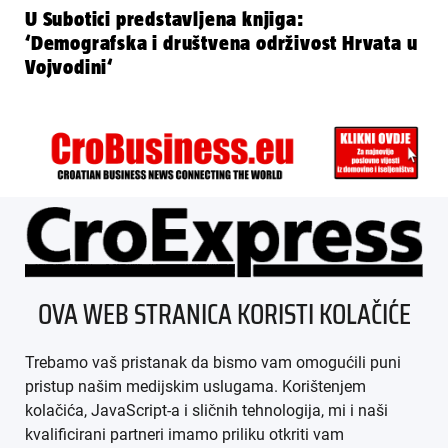
U Subotici predstavljena knjiga:
‘Demografska i društvena održivost Hrvata u
Vojvodini‘
ÜBER UNS
OVA WEB STRANICA KORISTI KOLAČIĆE
IMPRESSUM
Trebamo vaš pristanak da bismo vam omogućili puni
AGB
pristup našim medijskim uslugama. Korištenjem
kolačića, JavaScript-a i sličnih tehnologija, mi i naši
DATENSCHUTZ
kvalificirani partneri imamo priliku otkriti vam