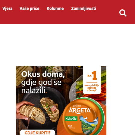
Vjera
Vaše priče
Kolumne
Zanimljivosti