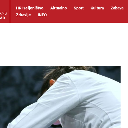
HR Iseljeništvo
Aktualno
Sport
Kultura
Zabava
IANS
Zdravlje
INFO
OAD