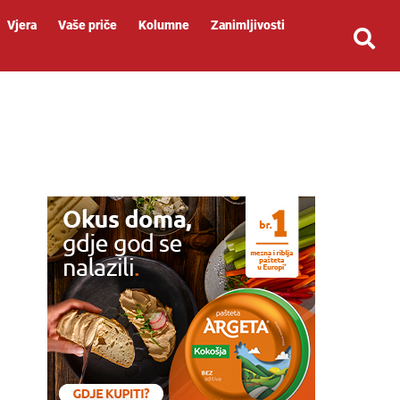
Vjera
Vaše priče
Kolumne
Zanimljivosti