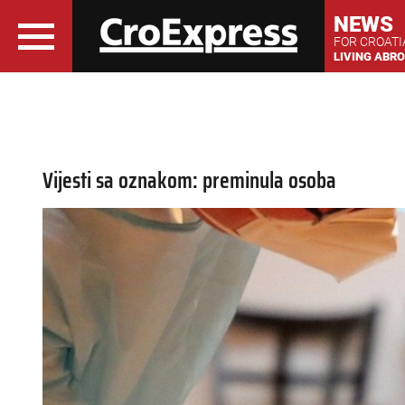
NEWS
FOR CROAT
LIVING ABR
Vijesti sa oznakom: preminula osoba