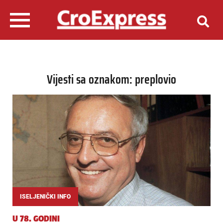
Vijesti sa oznakom: preplovio
ISELJENIČKI INFO
U 78. GODINI