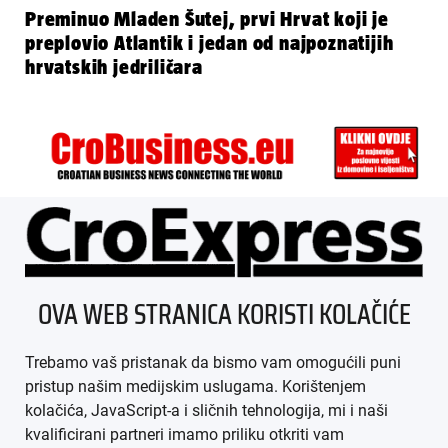
Preminuo Mladen Šutej, prvi Hrvat koji je
preplovio Atlantik i jedan od najpoznatijih
hrvatskih jedriličara
ÜBER UNS
OVA WEB STRANICA KORISTI KOLAČIĆE
IMPRESSUM
Trebamo vaš pristanak da bismo vam omogućili puni
AGB
pristup našim medijskim uslugama. Korištenjem
kolačića, JavaScript-a i sličnih tehnologija, mi i naši
DATENSCHUTZ
kvalificirani partneri imamo priliku otkriti vam