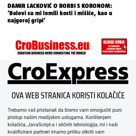
DAMIR LACKOVIĆ O BORBI S KORONOM:
‘Bolovi su mi lomili kosti i mišiće, kao u
najgoroj gripi’
ÜBER UNS
OVA WEB STRANICA KORISTI KOLAČIĆE
IMPRESSUM
Trebamo vaš pristanak da bismo vam omogućili puni
AGB
pristup našim medijskim uslugama. Korištenjem
kolačića, JavaScript-a i sličnih tehnologija, mi i naši
DATENSCHUTZ
kvalificirani partneri imamo priliku otkriti vam