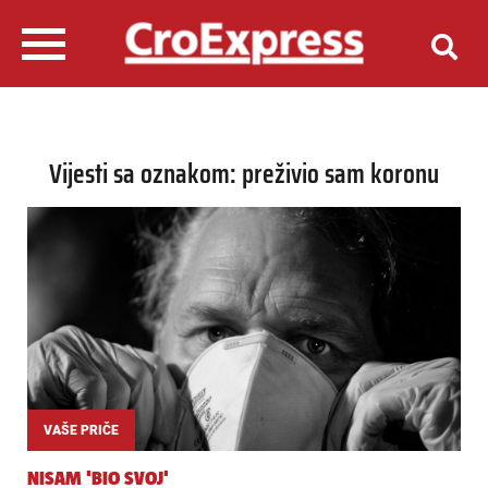
Vijesti sa oznakom: preživio sam koronu
VAŠE PRIČE
NISAM 'BIO SVOJ'