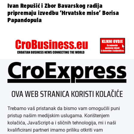
Ivan Repušić i Zbor Bavarskog radija
pripremaju izvedbu ‘Hrvatske mise’ Borisa
Papandopula
ÜBER UNS
OVA WEB STRANICA KORISTI KOLAČIĆE
IMPRESSUM
Trebamo vaš pristanak da bismo vam omogućili puni
AGB
pristup našim medijskim uslugama. Korištenjem
kolačića, JavaScript-a i sličnih tehnologija, mi i naši
DATENSCHUTZ
kvalificirani partneri imamo priliku otkriti vam