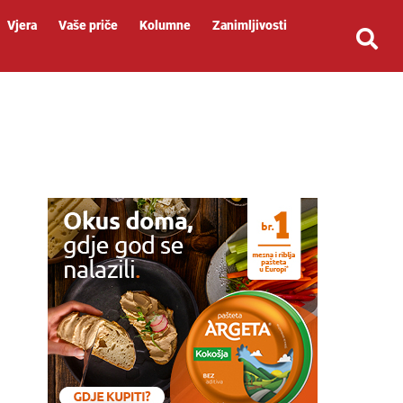
Vjera
Vaše priče
Kolumne
Zanimljivosti