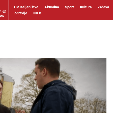
HR Iseljeništvo
Aktualno
Sport
Kultura
Zabava
IANS
Zdravlje
INFO
OAD