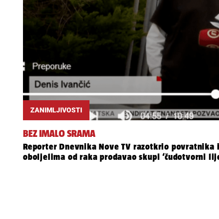
ZANIMLJIVOSTI
BEZ IMALO SRAMA
Reporter Dnevnika Nove TV razotkrio povratnika iz
oboljelima od raka prodavao skupi ‘čudotvorni lij