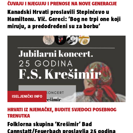
ČUVAJU I NJEGUJU I PRENOSE NA NOVE GENERACIJE
Kanadski Hrvati proslavili Stepinčevo u
Hamiltonu. Vlč. Gereci: ‘Bog ne trpi one koji
miruju, a predodređeni su za borbu’
ISELJENIČKI INFO
HRVATI IZ NJEMAČKE, BUDITE SVJEDOCI POSEBNOG
TRENUTKA
Folklorna skupina ‘Krešimir’ Bad
Cannstatt/Feuerbach proslavlja 25 godina