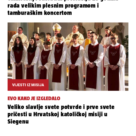
rada velikim plesnim programom i
tamburaškim koncertom
VIJESTI IZ MISIJA
EVO KAKO JE IZGLEDALO
Veliko slavlje svete potvrde i prve svete
pričesti u Hrvatskoj katoličkoj misiji u
Siegenu