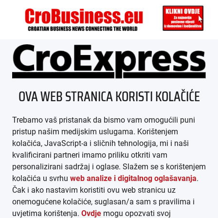
ÜBER UNS
OVA WEB STRANICA KORISTI KOLAČIĆE
IMPRESSUM
Trebamo vaš pristanak da bismo vam omogućili puni
AGB
pristup našim medijskim uslugama. Korištenjem
kolačića, JavaScript-a i sličnih tehnologija, mi i naši
DATENSCHUTZ
kvalificirani partneri imamo priliku otkriti vam
personalizirani sadržaj i oglase. Slažem se s korištenjem
MEDIADATEN
kolačića u svrhu
web analize i digitalnog oglašavanja
.
Čak i ako nastavim koristiti ovu web stranicu uz
ARHIVA (PDF)
onemogućene kolačiće, suglasan/a sam s pravilima i
uvjetima korištenja.
Ovdje
mogu opozvati svoj