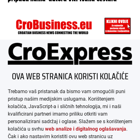
ÜBER UNS
OVA WEB STRANICA KORISTI KOLAČIĆE
IMPRESSUM
Trebamo vaš pristanak da bismo vam omogućili puni
AGB
pristup našim medijskim uslugama. Korištenjem
kolačića, JavaScript-a i sličnih tehnologija, mi i naši
DATENSCHUTZ
kvalificirani partneri imamo priliku otkriti vam
personalizirani sadržaj i oglase. Slažem se s korištenjem
MEDIADATEN
kolačića u svrhu
web analize i digitalnog oglašavanja
.
Čak i ako nastavim koristiti ovu web stranicu uz