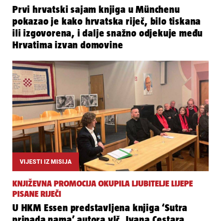
Prvi hrvatski sajam knjiga u Münchenu
pokazao je kako hrvatska riječ, bilo tiskana
ili izgovorena, i dalje snažno odjekuje među
Hrvatima izvan domovine
VIJESTI IZ MISIJA
KNJIŽEVNA PROMOCIJA OKUPILA LJUBITELJE LIJEPE
PISANE RIJEČI
U HKM Essen predstavljena knjiga ‘Sutra
pripada nama’ autora vlč. Ivana Cestara