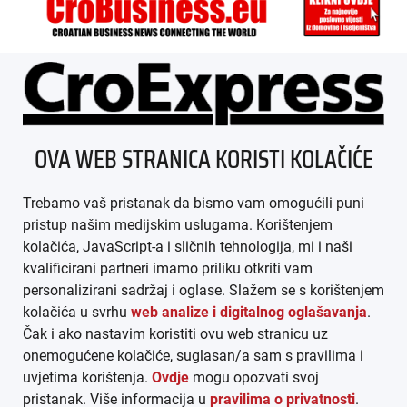
ÜBER UNS
OVA WEB STRANICA KORISTI KOLAČIĆE
IMPRESSUM
Trebamo vaš pristanak da bismo vam omogućili puni
AGB
pristup našim medijskim uslugama. Korištenjem
kolačića, JavaScript-a i sličnih tehnologija, mi i naši
DATENSCHUTZ
kvalificirani partneri imamo priliku otkriti vam
personalizirani sadržaj i oglase. Slažem se s korištenjem
MEDIADATEN
kolačića u svrhu
web analize i digitalnog oglašavanja
.
Čak i ako nastavim koristiti ovu web stranicu uz
ARHIVA (PDF)
onemogućene kolačiće, suglasan/a sam s pravilima i
uvjetima korištenja.
Ovdje
mogu opozvati svoj
pristanak. Više informacija u
pravilima o privatnosti
.