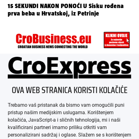
15 SEKUNDI NAKON PONOĆI U Sisku rođena
prva beba u Hrvatskoj, iz Petrinje
ÜBER UNS
OVA WEB STRANICA KORISTI KOLAČIĆE
IMPRESSUM
Trebamo vaš pristanak da bismo vam omogućili puni
AGB
pristup našim medijskim uslugama. Korištenjem
kolačića, JavaScript-a i sličnih tehnologija, mi i naši
DATENSCHUTZ
kvalificirani partneri imamo priliku otkriti vam
personalizirani sadržaj i oglase. Slažem se s korištenjem
MEDIADATEN