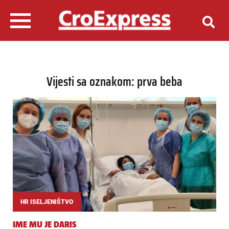
Vijesti sa oznakom: prva beba
HR ISELJENIŠTVO
IME MU JE DARIS