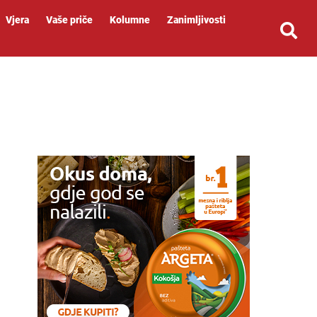
Vjera
Vaše priče
Kolumne
Zanimljivosti