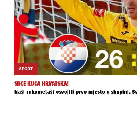
SPORT
SRCE KUCA HRVATSKA!
Naši rukometaši osvojili prvo mjesto u skupini. S