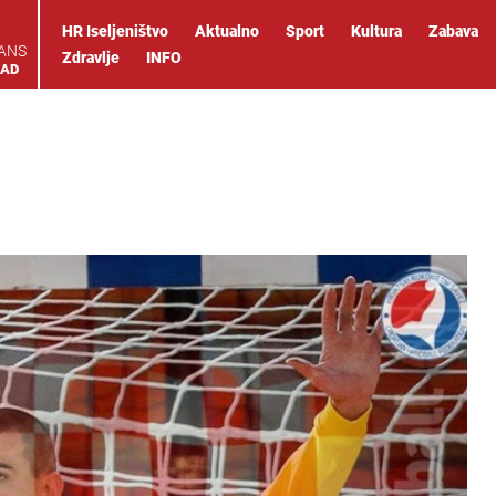
HR Iseljeništvo
Aktualno
Sport
Kultura
Zabava
IANS
Zdravlje
INFO
OAD