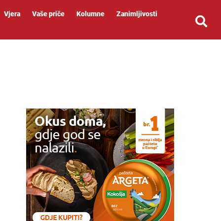
Vjera
Vaše priče
Kolumne
Zanimljivosti