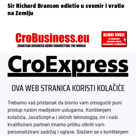
Sir Richard Branson odletio u svemir i vratio
na Zemlju
ÜBER UNS
OVA WEB STRANICA KORISTI KOLAČIĆE
IMPRESSUM
Trebamo vaš pristanak da bismo vam omogućili puni
AGB
pristup našim medijskim uslugama. Korištenjem
kolačića, JavaScript-a i sličnih tehnologija, mi i naši
DATENSCHUTZ
kvalificirani partneri imamo priliku otkriti vam
personalizirani sadržaj i oglase. Slažem se s korištenjem
MEDIADATEN