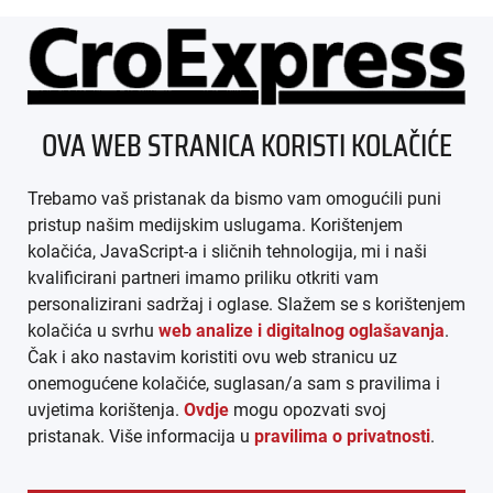
ÜBER UNS
OVA WEB STRANICA KORISTI KOLAČIĆE
IMPRESSUM
Trebamo vaš pristanak da bismo vam omogućili puni
AGB
pristup našim medijskim uslugama. Korištenjem
kolačića, JavaScript-a i sličnih tehnologija, mi i naši
DATENSCHUTZ
kvalificirani partneri imamo priliku otkriti vam
personalizirani sadržaj i oglase. Slažem se s korištenjem
MEDIADATEN
kolačića u svrhu
web analize i digitalnog oglašavanja
.
Čak i ako nastavim koristiti ovu web stranicu uz
ARHIVA (PDF)
onemogućene kolačiće, suglasan/a sam s pravilima i
uvjetima korištenja.
Ovdje
mogu opozvati svoj
pristanak. Više informacija u
pravilima o privatnosti
.