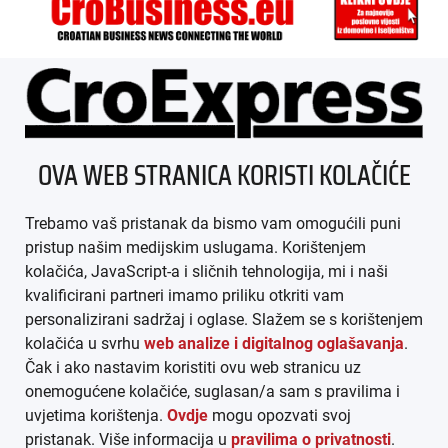
ÜBER UNS
OVA WEB STRANICA KORISTI KOLAČIĆE
IMPRESSUM
Trebamo vaš pristanak da bismo vam omogućili puni
AGB
pristup našim medijskim uslugama. Korištenjem
kolačića, JavaScript-a i sličnih tehnologija, mi i naši
DATENSCHUTZ
kvalificirani partneri imamo priliku otkriti vam
personalizirani sadržaj i oglase. Slažem se s korištenjem
MEDIADATEN
kolačića u svrhu
web analize i digitalnog oglašavanja
.
Čak i ako nastavim koristiti ovu web stranicu uz
ARHIVA (PDF)
onemogućene kolačiće, suglasan/a sam s pravilima i
uvjetima korištenja.
Ovdje
mogu opozvati svoj
pristanak. Više informacija u
pravilima o privatnosti
.