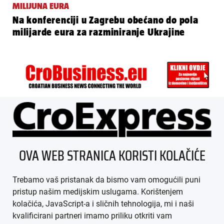
MILIJUNA EURA
Na konferenciji u Zagrebu obećano do pola
milijarde eura za razminiranje Ukrajine
ÜBER UNS
OVA WEB STRANICA KORISTI KOLAČIĆE
IMPRESSUM
Trebamo vaš pristanak da bismo vam omogućili puni
AGB
pristup našim medijskim uslugama. Korištenjem
kolačića, JavaScript-a i sličnih tehnologija, mi i naši
DATENSCHUTZ
kvalificirani partneri imamo priliku otkriti vam