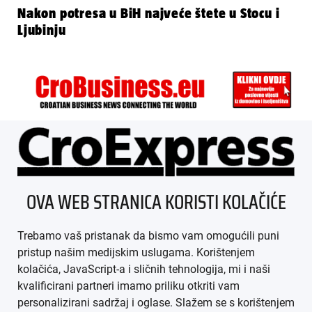
Nakon potresa u BiH najveće štete u Stocu i
Ljubinju
ÜBER UNS
OVA WEB STRANICA KORISTI KOLAČIĆE
IMPRESSUM
Trebamo vaš pristanak da bismo vam omogućili puni
AGB
pristup našim medijskim uslugama. Korištenjem
kolačića, JavaScript-a i sličnih tehnologija, mi i naši
DATENSCHUTZ
kvalificirani partneri imamo priliku otkriti vam
personalizirani sadržaj i oglase. Slažem se s korištenjem
MEDIADATEN