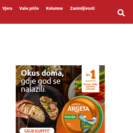
Vjera
Vaše priče
Kolumne
Zanimljivosti