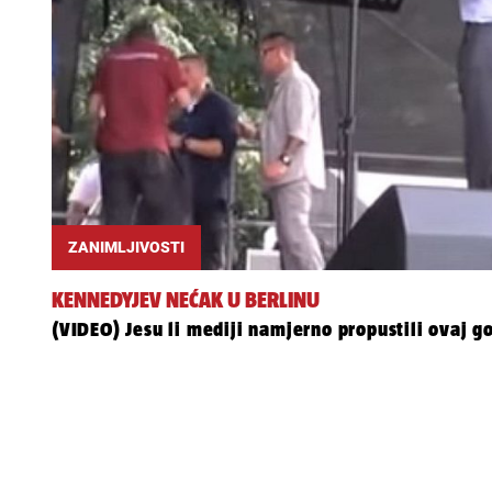
ZANIMLJIVOSTI
KENNEDYJEV NEĆAK U BERLINU
(VIDEO) Jesu li mediji namjerno propustili ovaj g