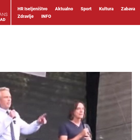
HR Iseljeništvo
Aktualno
Sport
Kultura
Zabava
IANS
Zdravlje
INFO
OAD