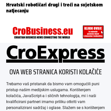
Hrvatski robotičari drugi i treći na svjetskom
natjecanju
ÜBER UNS
OVA WEB STRANICA KORISTI KOLAČIĆE
IMPRESSUM
Trebamo vaš pristanak da bismo vam omogućili puni
AGB
pristup našim medijskim uslugama. Korištenjem
kolačića, JavaScript-a i sličnih tehnologija, mi i naši
DATENSCHUTZ
kvalificirani partneri imamo priliku otkriti vam
personalizirani sadržaj i oglase. Slažem se s korištenjem
MEDIADATEN